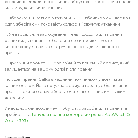
ефективно видаляти різні види забруднень, включаючи плями
від жиру, кави, вина та інших.
3. Збереження кольорів та тканини: Він дбайливо очищає ваш
одяг, зберігаючи яскравість кольорів і структуру тканини.
4. Універсальний застосування: Гель підходить для прання
різних видів тканин, від бавовни до синтетики, і може
використовуватися як для ручного, так і для машинного
прання.
5. Приємний аромат: Він має свіжий та приємний аромат, який
залишається на вашому одязі після прання.
Гель для прання Gallus є надійним помічником у догляді за
вашим одягом. Його потужна формула гарантує бездоганне
прання кожного разу, зберігаючи ваш одяг чистим, свіжим і
яскравим.
У нас широкий асортимент побутових засобів для прання та
прибирання.
Гель для прання кольорових речей AppWasch Gel
Color, 4305 л
Супутні товари