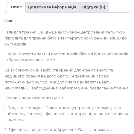
Галус
Опис
Додаткова інформація
Відгуки (0)
2
л
кількість
Опис
Гель для прання Gallus – це висококонцентрований гель, який
підходить для прання білю в температурному режимі від 30 до
95 градусів.
Gallus Konzentriertes Він додасть вашій білизні приємних запахів
і збереже колишній колір.
Це високоякісний засіб, створений для ефективного та
надійного прання вашого одягу. Гель відомий своєю
потужною формулою, яка допомагає видаляти навіть
найскладніші забруднення, забезпечуючи бездоганне прання.
Основні переваги гелю Gallus:
1. Потужна формула: Гель має концентровану формулу, яка
забезпечує високу ефективність при пранні, навіть у невеликих
кількостях.
2. Ефективне видалення забруднень: Gallus допомагає