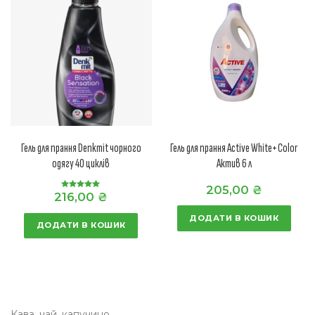
Гель для прання Denkmit чорного
Гель для прання Active White+Color
одягу 40 циклів
Актив 6 л
205,00
₴
216,00
₴
Оцінено в
5.00
з 5
ДОДАТИ В КОШИК
ДОДАТИ В КОШИК
Кава, чай, капучино