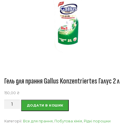
Гель для прання Gallus Konzentriertes Галус 2 л
150,00
₴
Гель
ДОДАТИ В КОШИК
для
прання
Gallus
Категорії:
Все для прання
,
Побутова хімія
,
Рідкі порошки
Konzentriertes