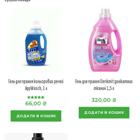
Гель для прання кольорових речей
Гель для прання Denkmit делікатних
AppWasch, 1 л
тканин 1,5 л
320,00
₴
66,00
₴
Оцінено в
5.00
з 5
ДОДАТИ В КОШИК
ДОДАТИ В КОШИК