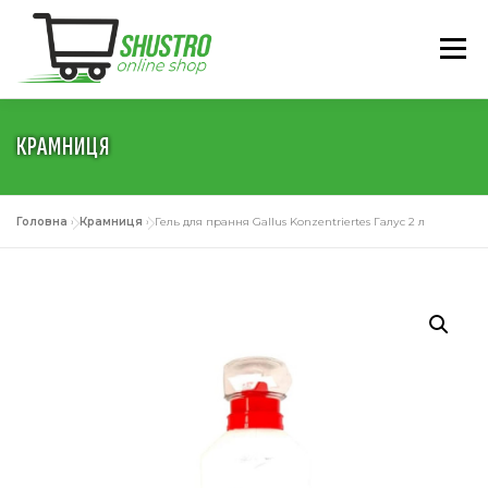
Перейти
до
Меню
вмісту
КРАМНИЦЯ
ГОЛОВНА
ПРО НАС
КАТАЛОГ
УМОВИ
Головна
»
Крамниця
»
Гель для прання Gallus Konzentriertes Галус 2 л
КОНТАКТИ
УКРАЇНСЬКА