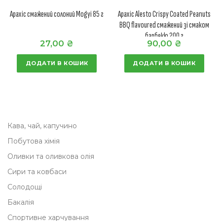
Арахіс смажений солоний Mogyi 85 г
Арахіс Alesto Crispy Coated Peanuts
BBQ flavoured смажений зі смаком
барбекю 200 г
27,00
₴
90,00
₴
ДОДАТИ В КОШИК
ДОДАТИ В КОШИК
Кава, чай, капучино
Побутова хімія
Оливки та оливкова олія
Сири та ковбаси
Солодощі
Бакалія
Спортивне харчування