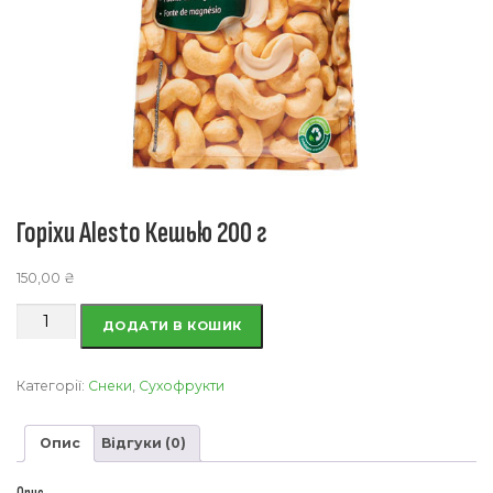
Горіхи Alesto Кешью 200 г
150,00
₴
Горіхи
ДОДАТИ В КОШИК
Alesto
Кешью
200
Категорії:
Снеки
,
Сухофрукти
г
кількість
Опис
Відгуки (0)