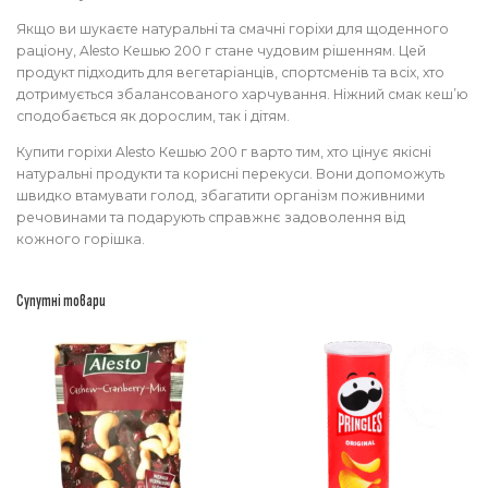
Якщо ви шукаєте натуральні та смачні горіхи для щоденного
раціону, Alesto Кешью 200 г стане чудовим рішенням. Цей
продукт підходить для вегетаріанців, спортсменів та всіх, хто
дотримується збалансованого харчування. Ніжний смак кеш’ю
сподобається як дорослим, так і дітям.
Купити горіхи Alesto Кешью 200 г варто тим, хто цінує якісні
натуральні продукти та корисні перекуси. Вони допоможуть
швидко втамувати голод, збагатити організм поживними
речовинами та подарують справжнє задоволення від
кожного горішка.
Супутні товари