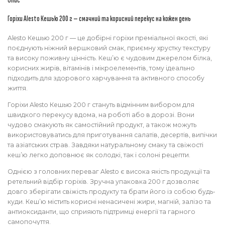
Опис
Горіхи Alesto Кешью 200 г — смачний та корисний перекус на кожен день
Alesto Кешью 200 г — це добірні горіхи преміальної якості, які
поєднують ніжний вершковий смак, приємну хрустку текстуру
та високу поживну цінність. Кеш’ю є чудовим джерелом білка,
корисних жирів, вітамінів і мікроелементів, тому ідеально
підходить для здорового харчування та активного способу
життя.
Горіхи Alesto Кешью 200 г стануть відмінним вибором для
швидкого перекусу вдома, на роботі або в дорозі. Вони
чудово смакують як самостійний продукт, а також можуть
використовуватись для приготування салатів, десертів, випічки
та азіатських страв. Завдяки натуральному смаку та свіжості
кеш’ю легко доповнює як солодкі, так і солоні рецепти.
Однією з головних переваг Alesto є висока якість продукції та
ретельний відбір горіхів. Зручна упаковка 200 г дозволяє
довго зберігати свіжість продукту та брати його із собою будь-
куди. Кеш’ю містить корисні ненасичені жири, магній, залізо та
антиоксиданти, що сприяють підтримці енергії та гарного
самопочуття.