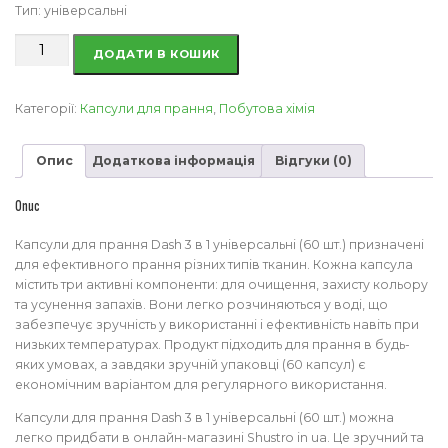
Тип: універсальні
Капсули
ДОДАТИ В КОШИК
для
прання
Dash
Категорії:
Капсули для прання
,
Побутова хімія
3
в
Опис
Додаткова інформація
Відгуки (0)
1
універсальні
60
Опис
шт.
кількість
Капсули для прання Dash 3 в 1 універсальні (60 шт.) призначені
для ефективного прання різних типів тканин. Кожна капсула
містить три активні компоненти: для очищення, захисту кольору
та усунення запахів. Вони легко розчиняються у воді, що
забезпечує зручність у використанні і ефективність навіть при
низьких температурах. Продукт підходить для прання в будь-
яких умовах, а завдяки зручній упаковці (60 капсул) є
економічним варіантом для регулярного використання.
Капсули для прання Dash 3 в 1 універсальні (60 шт.) можна
легко придбати в онлайн-магазині Shustro in ua. Це зручний та