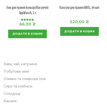
Гель для прання кольорових речей
Капсули для прання ARIEL, 44 шт
AppWasch, 1 л
520,00
₴
66,00
₴
Оцінено в
5.00
з 5
ДОДАТИ В КОШИК
ДОДАТИ В КОШИК
Кава, чай, капучино
Побутова хімія
Оливки та оливкова олія
Сири та ковбаси
Солодощі
Бакалія