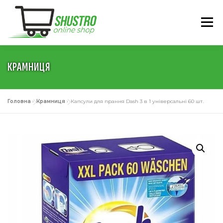
Перейти
до
Меню
вмісту
КРАМНИЦЯ
ГОЛОВНА
ПРО НАС
КАТАЛОГ
УМОВИ
Головна
»
Крамниця
»
Капсули для прання Dash 3 в 1 універсальні 60 шт.
КОНТАКТИ
УКРАЇНСЬКА