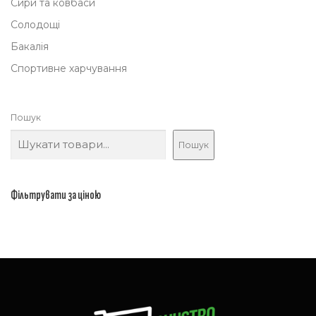
Сири та ковбаси
Солодощі
Бакалія
Спортивне харчування
Пошук
Пошук
Фільтрувати за ціною