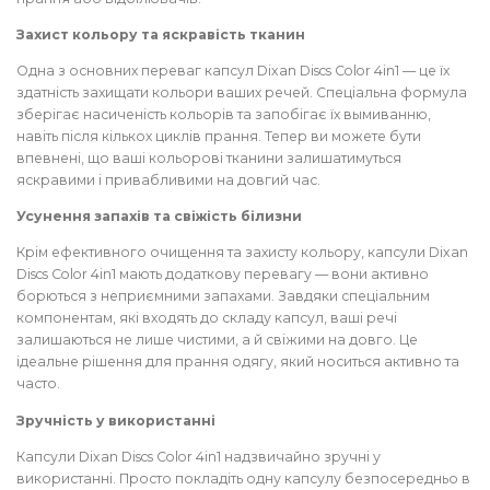
Захист кольору та яскравість тканин
Одна з основних переваг капсул Dixan Discs Color 4in1 — це їх
здатність захищати кольори ваших речей. Спеціальна формула
зберігає насиченість кольорів та запобігає їх вымиванню,
навіть після кількох циклів прання. Тепер ви можете бути
впевнені, що ваші кольорові тканини залишатимуться
яскравими і привабливими на довгий час.
Усунення запахів та свіжість білизни
Крім ефективного очищення та захисту кольору, капсули Dixan
Discs Color 4in1 мають додаткову перевагу — вони активно
борються з неприємними запахами. Завдяки спеціальним
компонентам, які входять до складу капсул, ваші речі
залишаються не лише чистими, а й свіжими на довго. Це
ідеальне рішення для прання одягу, який носиться активно та
часто.
Зручність у використанні
Капсули Dixan Discs Color 4in1 надзвичайно зручні у
використанні. Просто покладіть одну капсулу безпосередньо в