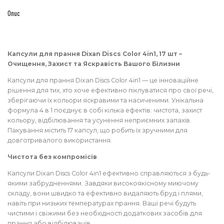
шт
кількість
Опис
Капсули для прання Dixan Discs Color 4in1, 17 шт –
Очищення, Захист та Яскравість Вашого Білизни
Капсули для прання Dixan Discs Color 4in1 — це інноваційне
рішення для тих, хто хоче ефективно піклуватися про свої речі,
зберігаючи їх кольори яскравими та насиченими. Унікальна
формула 4 в 1 поєднує в собі кілька ефектів: чистота, захист
кольору, відбілювання та усунення неприємних запахів.
Пакування містить 17 капсул, що робить їх зручними для
довготривалого використання.
Чистота без компромісів
Капсули Dixan Discs Color 4in1 ефективно справляються з будь-
якими забрудненнями. Завдяки високоякісному миючому
складу, вони швидко та ефективно видаляють бруд і плями,
навіть при низьких температурах прання. Ваші речі будуть
чистими і свіжими без необхідності додаткових засобів для
прання або відбілювачів.