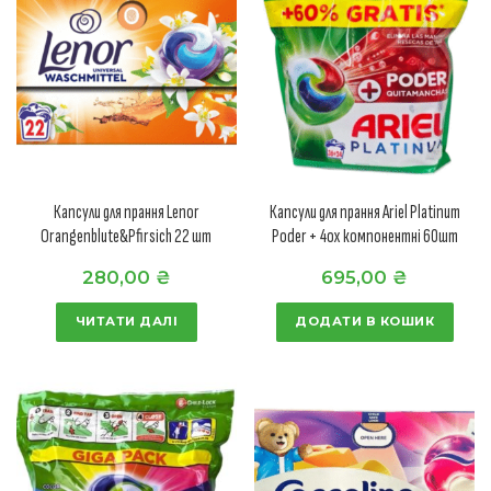
Капсули для прання Lenor
Капсули для прання Ariel Platinum
Orangenblute&Pfirsich 22 шт
Poder + 4ох компонентні 60шт
280,00
₴
695,00
₴
ЧИТАТИ ДАЛІ
ДОДАТИ В КОШИК