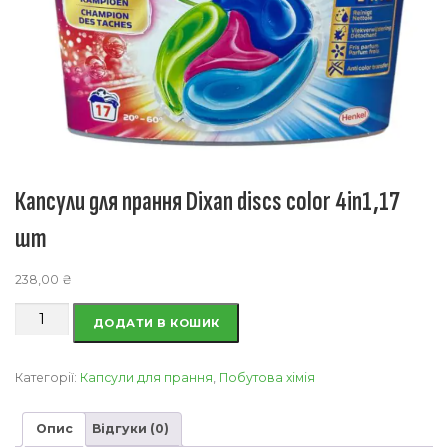
Капсули для прання Dixan discs color 4in1,17
шт
238,00
₴
Капсули
ДОДАТИ В КОШИК
для
прання
Dixan
Категорії:
Капсули для прання
,
Побутова хімія
discs
color
Опис
Відгуки (0)
4in1,17