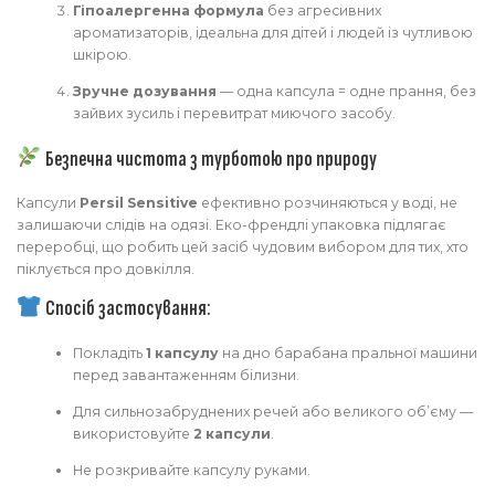
Гіпоалергенна формула
без агресивних
ароматизаторів, ідеальна для дітей і людей із чутливою
шкірою.
Зручне дозування
— одна капсула = одне прання, без
зайвих зусиль і перевитрат миючого засобу.
Безпечна чистота з турботою про природу
Капсули
Persil Sensitive
ефективно розчиняються у воді, не
залишаючи слідів на одязі. Еко-френдлі упаковка підлягає
переробці, що робить цей засіб чудовим вибором для тих, хто
піклується про довкілля.
Спосіб застосування:
Покладіть
1 капсулу
на дно барабана пральної машини
перед завантаженням білизни.
Для сильнозабруднених речей або великого об’єму —
використовуйте
2 капсули
.
Не розкривайте капсулу руками.