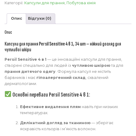
Persil
Категорії:
Капсули для прання
,
Побутова хімія
sensative
4
Опис
Відгуки (0)
в
1,
34
Опис
шт.
Капсули для прання
Persil Sensitive 4 в 1
, 34 шт — ніжний догляд для
кількість
чутливої шкіри
Persil Sensitive 4 в 1
— це інноваційні капсули для прання,
створені спеціально для людей із
чутливою шкірою
та для
прання дитячого одягу
. Формула капсул не містить
барвників і має
гіпоалергенний склад
, схвалений
дерматологами.
Основні переваги Persil Sensitive 4 в 1:
Ефективне видалення плям
навіть при низьких
температурах.
Делікатний догляд за тканиною
— зберігає
яскравість кольорів і м’якість волокон.