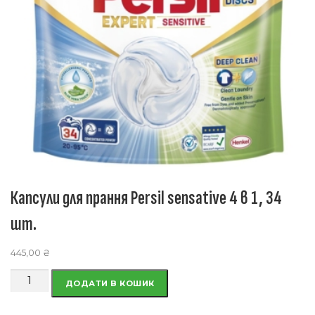
Капсули для прання Persil sensative 4 в 1, 34
шт.
445,00
₴
Капсули
ДОДАТИ В КОШИК
для
прання