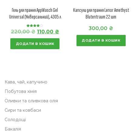
Гель для прання AppWasch Gel
Капсули для прання Lenor Amethyst
Universal (Універсальний), 4305 л
Blutentraum 22 шт
300,00
₴
О
П
220,00
₴
110,00
₴
Оцінено в
4.50
з 5
р
о
ДОДАТИ В КОШИК
ДОДАТИ В КОШИК
и
т
г
о
і
ч
н
н
а
а
Кава, чай, капучино
л
ц
Побутова хімія
ь
і
Оливки та оливкова олія
н
н
Сири та ковбаси
а
а
Солодощі
ц
:
Бакалія
і
1