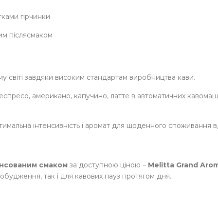
тками гірчинки
ним післясмаком
ому світі завдяки високим стандартам виробництва кави.
 еспресо, американо, капучино, латте в автоматичних кавомаши
птимальна інтенсивність і аромат для щоденного споживання вд
ансованим смаком
за доступною ціною –
Melitta Grand Aro
обудження, так і для кавових пауз протягом дня.