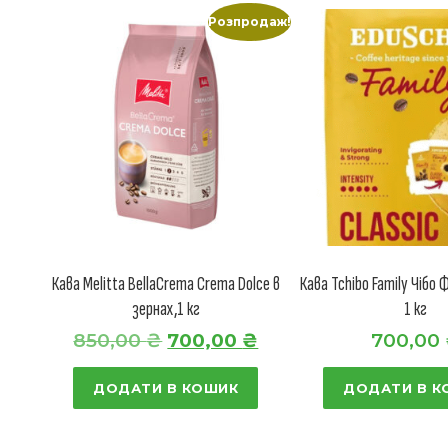
Розпродаж!
Кава Melitta BellaCrema Crema Dolce в
Кава Tchibo Family Чібо 
зернах,1 кг
1 кг
О
П
850,00
₴
700,00
₴
700,00
р
о
ДОДАТИ В КОШИК
ДОДАТИ В К
и
т
г
о