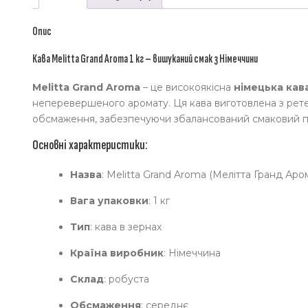
Опис
Кава Melitta Grand Aroma 1 кг – вишуканий смак з Німеччини
Melitta Grand Aroma
– це високоякісна
німецька кав
неперевершеного аромату. Ця кава виготовлена з рет
обсмаження, забезпечуючи збалансований смаковий проф
Основні характеристики:
Назва
: Melitta Grand Aroma (Мелітта Гранд Аро
Вага упаковки
: 1 кг
Тип
: кава в зернах
Країна виробник
: Німеччина
Склад
: робуста
Обсмаження
: середнє