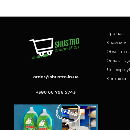
і
ч
н
н
а
а
л
ц
Про нас
ь
і
Крамниця
н
н
Обмін та 
Оплата і д
а
а
Договір пу
ц
:
order@shustro.in.ua
Контакти
і
7
н
0
+380 66 796 5743
а
0
:
,
8
0
5
0