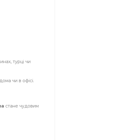
нах, турці чи
ома чи в офісі.
ma
стане чудовим