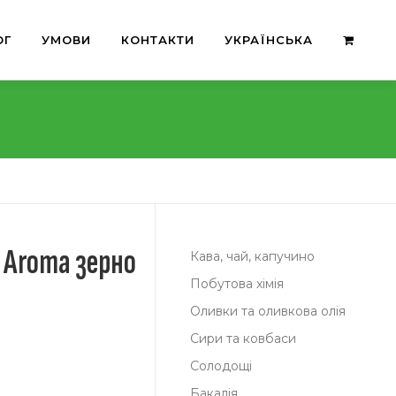
ОГ
УМОВИ
КОНТАКТИ
УКРАЇНСЬКА
d Aroma зерно
Кава, чай, капучино
Побутова хімія
Оливки та оливкова олія
Сири та ковбаси
Солодощі
Бакалія