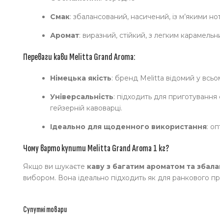
Смак
: збалансований, насичений, із м’якими но
Аромат
: виразний, стійкий, з легким карамель
Переваги кави Melitta Grand Aroma:
Німецька якість
: бренд Melitta відомий у всь
Універсальність
: підходить для приготування
гейзерній кавоварці.
Ідеально для щоденного використання
: о
Чому варто купити Melitta Grand Aroma 1 кг?
Якщо ви шукаєте
каву з багатим ароматом та збал
вибором. Вона ідеально підходить як для ранкового пр
Супутні товари