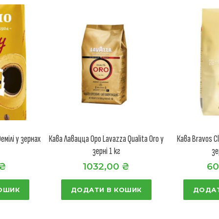
Фемілі у зернах
Кава Лавацца Оро Lavazza Qualita Oro у
Кава Bravos Cl
зерні 1 кг
зе
₴
1032,00
₴
60
ОШИК
ДОДАТИ В КОШИК
ДОДАТ