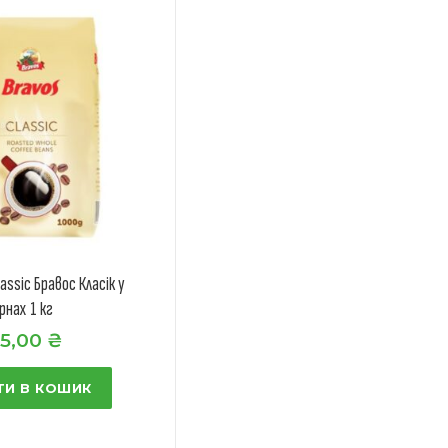
assic Бравос Класік у
рнах 1 кг
5,00
₴
И В КОШИК