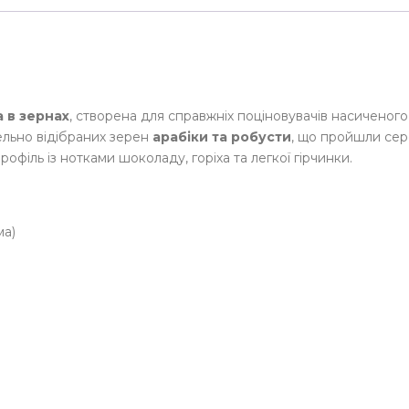
₴
.
а в зернах
, створена для справжніх поціновувачів насиченого
ельно відібраних зерен
арабіки та робусти
, що пройшли сер
іль із нотками шоколаду, горіха та легкої гірчинки.
ма)