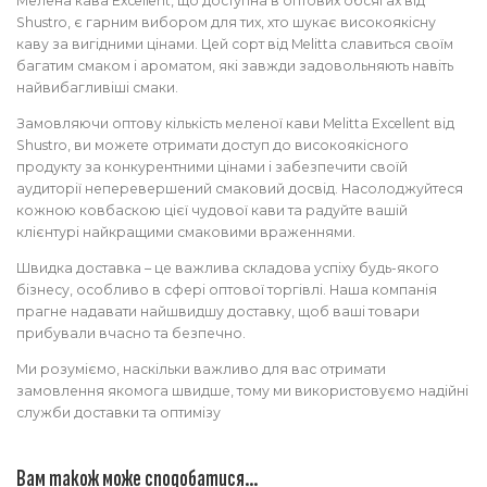
Мелена кава Excellent, що доступна в оптових обсягах від
Shustro, є гарним вибором для тих, хто шукає високоякісну
каву за вигідними цінами. Цей сорт від Melitta славиться своїм
багатим смаком і ароматом, які завжди задовольняють навіть
найвибагливіші смаки.
Замовляючи оптову кількість меленої кави Melitta Excellent від
Shustro, ви можете отримати доступ до високоякісного
продукту за конкурентними цінами і забезпечити своїй
аудиторії неперевершений смаковий досвід. Насолоджуйтеся
кожною ковбаскою цієї чудової кави та радуйте вашій
клієнтурі найкращими смаковими враженнями.
Швидка доставка – це важлива складова успіху будь-якого
бізнесу, особливо в сфері оптової торгівлі. Наша компанія
прагне надавати найшвидшу доставку, щоб ваші товари
прибували вчасно та безпечно.
Ми розуміємо, наскільки важливо для вас отримати
замовлення якомога швидше, тому ми використовуємо надійні
служби доставки та оптимізу
Вам також може сподобатися…