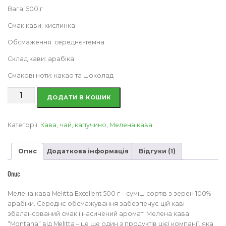
Вага: 500 г
Смак кави: кислинка
Обсмаження: середнє-темна
Склад кави: арабіка
Смакові ноти: какао та шоколад
Кава
ДОДАТИ В КОШИК
Melitta
Excellent
мелена
Категорії:
Кава, чай, капучино
,
Мелена кава
500
г
Опис
Додаткова інформація
Відгуки (1)
кількість
Опис
Мелена кава Melitta Excellent 500 г – суміш сортів з зерен 100%
арабіки. Середнє обсмажування забезпечує цій каві
збалансований смак і насичений аромат. Мелена кава
“Montana” від Melitta – це ще один з продуктів цієї компанії, яка