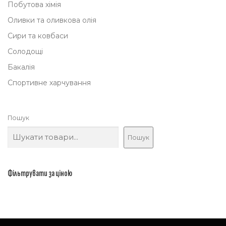
Побутова хімія
Оливки та оливкова олія
Сири та ковбаси
Солодощі
Бакалія
Спортивне харчування
Пошук
Пошук
Фільтрувати за ціною