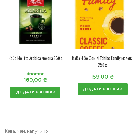
Кава Melitta Arabica мелена 250 г
Кава Чібо Фемілі Tchibo Family мелена
250 г
159,00
₴
160,00
₴
Оцінено в
5.00
з 5
ДОДАТИ В КОШИК
ДОДАТИ В КОШИК
Кава, чай, капучино