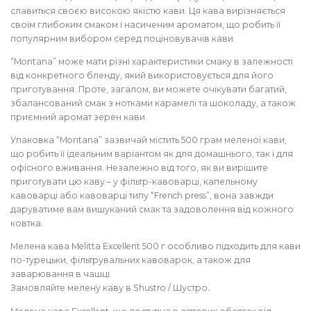
славиться своєю високою якістю кави. Ця кава вирізняється
своїм глибоким смаком і насиченим ароматом, що робить її
популярним вибором серед поціновувачів кави.
“Montana” може мати різні характеристики смаку в залежності
від конкретного бленду, який використовується для його
приготування. Проте, загалом, ви можете очікувати багатий,
збалансований смак з нотками карамелі та шоколаду, а також
приємний аромат зерен кави.
Упаковка “Montana” зазвичай містить 500 грам меленої кави,
що робить її ідеальним варіантом як для домашнього, так і для
офісного вживання. Незалежно від того, як ви вирішите
приготувати цю каву – у фільтр-кавоварці, капельному
кавоварці або кавоварці типу “French press”, вона завжди
даруватиме вам вишуканий смак та задоволення від кожного
ковтка.
Мелена кава Melitta Excellent 500 г особливо підходить для кави
по-турецьки, фільтрувальних кавоварок, а також для
заварювання в чашці.
Замовляйте мелену каву в Shustro / Шустро.