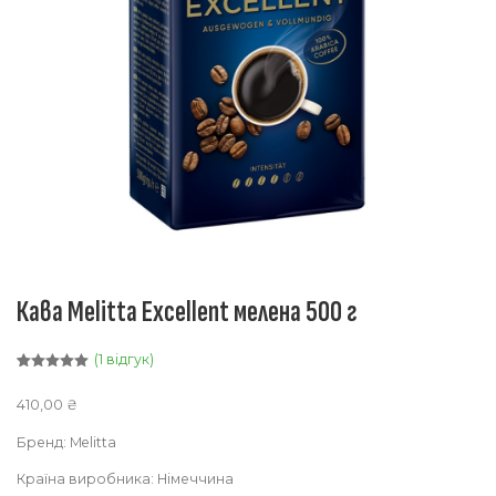
Кава Melitta Excellent мелена 500 г
(
1
відгук)
Рейтинг
1
5.00
з 5 на
410,00
₴
основі
опитування
покупця
Бренд: Melitta
Країна виробника: Німеччина