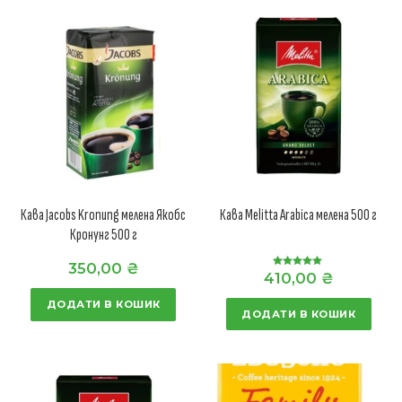
Кава Jacobs Kronung мелена Якобс
Кава Melitta Arabica мелена 500 г
Кронунг 500 г
350,00
₴
410,00
₴
Оцінено в
5.00
з 5
ДОДАТИ В КОШИК
ДОДАТИ В КОШИК