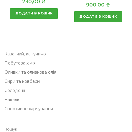
230,00
₴
900,00
₴
Оцінено в
5.00
з 5
ДОДАТИ В КОШИК
ДОДАТИ В КОШИК
Кава, чай, капучино
Побутова хімія
Оливки та оливкова олія
Сири та ковбаси
Солодощі
Бакалія
Спортивне харчування
Пошук