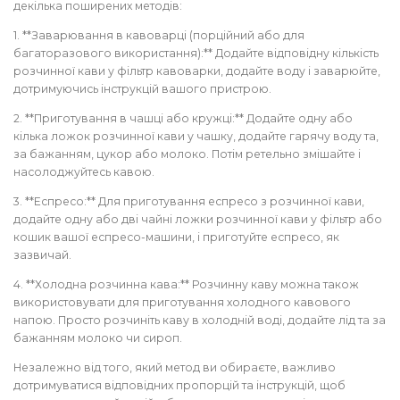
декілька поширених методів:
1. **Заварювання в кавоварці (порційний або для
багаторазового використання):** Додайте відповідну кількість
розчинної кави у фільтр кавоварки, додайте воду і заварюйте,
дотримуючись інструкцій вашого пристрою.
2. **Приготування в чашці або кружці:** Додайте одну або
кілька ложок розчинної кави у чашку, додайте гарячу воду та,
за бажанням, цукор або молоко. Потім ретельно змішайте і
насолоджуйтесь кавою.
3. **Еспресо:** Для приготування еспресо з розчинної кави,
додайте одну або дві чайні ложки розчинної кави у фільтр або
кошик вашої еспресо-машини, і приготуйте еспресо, як
зазвичай.
4. **Холодна розчинна кава:** Розчинну каву можна також
використовувати для приготування холодного кавового
напою. Просто розчиніть каву в холодній воді, додайте лід та за
бажанням молоко чи сироп.
Незалежно від того, який метод ви обираєте, важливо
дотримуватися відповідних пропорцій та інструкцій, щоб