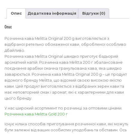
Опис
Додаткова інформація
Відгуки (0)
Опис
Розчинна кава Melitta Original 200 g виготовляється з
відібраної ретельно обсмаженої кави, обробленої особливо
дбайливо.
Розчинна кава Melitta Original швидко приготує бадьорий
ароматний напій. Розчинна кава Melitta 200 г збалансоване
поєднання арабіки смачна гранульована кава, яка швидко
заварюється. Розчинна кава Melitta Original 200 g – це продукт
відомого бренду Melitta, що відомий своєю високою якістю
кави. Цей продукт виготовляється з відібраних зерен кави та
має неповторний смак і аромат, які є характерними для кави
цього бренду.
У нас широкий асортимент по розчинці за оптовими цінами.
Розчинна кава Melitta Gold 200 г
Існує кілька способів приготування розчинної кави, які можуть
бути залежні від ваших особистих уподобань та обставин. Ось