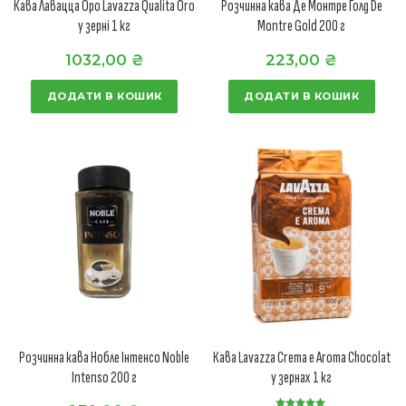
Кава Лавацца Оро Lavazza Qualita Oro
Розчинна кава Де Монтре Голд De
у зерні 1 кг
Montre Gold 200 г
1032,00
₴
223,00
₴
ДОДАТИ В КОШИК
ДОДАТИ В КОШИК
Розчинна кава Нобле Інтенсо Noble
Кава Lavazza Crema e Aroma Chocolat
Intenso 200 г
у зернах 1 кг