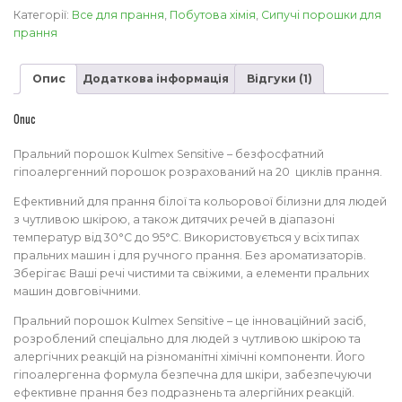
Sensitive
Категорії:
Все для прання
,
Побутова хімія
,
Сипучі порошки для
1,4
прання
кг
кількість
Опис
Додаткова інформація
Відгуки (1)
Опис
Пральний порошок Kulmex Sensitive – безфосфатний
гіпоалергенний порошок розрахований на 20 циклів прання.
Ефективний для прання білої та кольорової білизни для людей
з чутливою шкірою, а також дитячих речей в діапазоні
температур від 30°C до 95°C. Використовується у всіх типах
пральних машин і для ручного прання. Без ароматизаторів.
Зберігає Ваші речі чистими та свіжими, а елементи пральних
машин довговічними.
Пральний порошок Kulmex Sensitive – це інноваційний засіб,
розроблений спеціально для людей з чутливою шкірою та
алергічних реакцій на різноманітні хімічні компоненти. Його
гіпоалергенна формула безпечна для шкіри, забезпечуючи
ефективне прання без подразнень та алергійних реакцій.