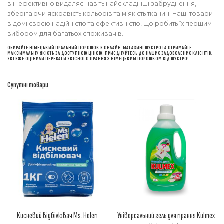
він ефективно видаляє навіть найскладніші забруднення,
зберігаючи яскравість кольорів та м’якість тканин. Наші товари
відомі своєю надійністю та ефективністю, що робить їх першим
вибором для багатьох споживачів.
ОБИРАЙТЕ НІМЕЦЬКИЙ ПРАЛЬНИЙ ПОРОШОК В ОНЛАЙН-МАГАЗИНІ ШУСТРО ТА ОТРИМАЙТЕ
МАКСИМАЛЬНУ ЯКІСТЬ ЗА ДОСТУПНОЮ ЦІНОЮ. ПРИЄДНУЙТЕСЬ ДО НАШИХ ЗАДОВОЛЕНИХ КЛІЄНТІВ,
ЯКІ ВЖЕ ОЦІНИЛИ ПЕРЕВАГИ ЯКІСНОГО ПРАННЯ З НІМЕЦЬКИМ ПОРОШКОМ ВІД ШУСТРО!
Супутні товари
Кисневий відбілювач Ms. Helen
Універсальний гель для прання Kulmex