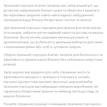
Пральний порошок Kulmex Sensitive має нейтральний pH, що
дозволяє підтримувати баланс шкіри та зберігати її здоров’я.
Він ефективно видаляє навіть найскладніші забруднення,
залишаючи вашу білизну бездоганно чистою та свіжою.
Цей пральний порошок підходить для прання всіх типів тканин
та кольорів, забезпечуючи надійний захист та догляд за вашою
білизною. Він не містить шкідливих хімічних речовин та
ароматизаторів, що робить його ідеальним вибором для сімей
з маленькими дітьми або осіб із чутливою шкірою.
Оберіть пральний порошок Kulmex Sensitive для безпечного та
ефективного прання вашої білизни без небажаних алергічних
реакцій.
Запрошуємо вас відкрити для себе справжню якість та
ефективність німецького прального порошку в онлайн-
магазині Шустро! Наш магазин пропонує широкий вибір
пральних порошків від найкращих німецьких виробників, які
гарантують бездоганне прання та найвищу якість догляду за
вашою білизною.
Почуйте справжню різницю з німецьким пральним порошком –