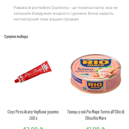
Passata di pomodoro Dawtona – це томатна паста, яка не
залишить байдужим жодного гурмана. Вона надасть
неповторний смак вашим стравам.
Супутні товари
Соус Piros Arany Червоне золото
Тунець у олії Ріо Маре Tonno all’Olio di
160 г
Oliva Rio Mare
62,00
₴
61,00
₴