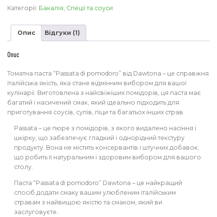
di
Категорії:
Бакалія
,
Спеції та соуси
pomodoro
Dawtona
Опис
Відгуки (1)
кількість
Опис
Томатна паста “Passata di pomodoro” від Dawtona – це справжня
італійська якість, яка стане відмінним вибором для вашої
кулінарії. Виготовлена з найсвіжіших помідорів, ця паста має
багатий і насичений смак, який ідеально підходить для
приготування соусів, супів, піци та багатьох інших страв.
Passata – це пюре з помідорів, з якого видалено насіння і
шкірку, що забезпечує гладкий і однорідний текстуру
продукту. Вона не містить консервантів і штучних добавок,
що робить її натуральним і здоровим вибором для вашого
столу.
Паста “Passata di pomodoro” Dawtona – це найкращий
спосіб додати смаку вашим улюбленим італійським
стравам з найвищою якістю та смаком, який ви
заслуговуєте.