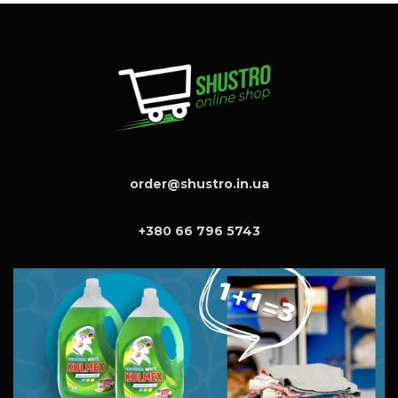
₴
.
order@shustro.in.ua
+380 66 796 5743