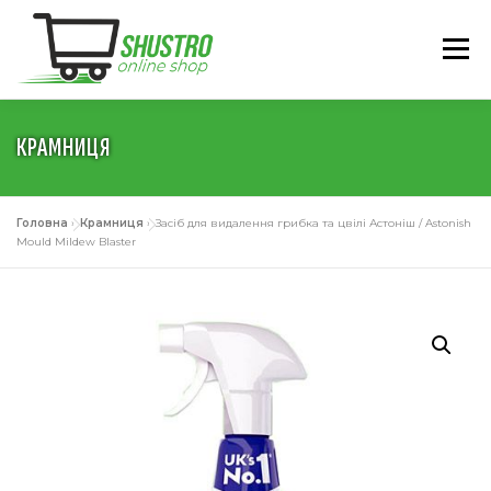
Перейти
до
Меню
вмісту
КРАМНИЦЯ
ГОЛОВНА
ПРО НАС
КАТАЛОГ
УМОВИ
Головна
»
Крамниця
»
Засіб для видалення грибка та цвілі Астоніш / Astonish
Mould Mildew Blaster
КОНТАКТИ
УКРАЇНСЬКА