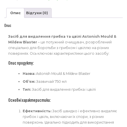
Опис
Відгуки (0)
Опис
Засіб для видалення грибка та цвілі Astonish Mould &
Mildew Blaster
– це потужний очищувач, розроблений
спеціально для боротьби з грибком і цвіллю на різних
поверхнях. Ось ключові характеристики цього засобу:
Опис продукту:
Назва:
Astonish Mould & Mildew Blaster
Об’єм:
Зазвичай 750 мл
Тип:
Засіб для видалення грибка і цвілі
Основні характеристики:
Ефективність:
Засіб швидко і ефективно видаляє
грибок і цвіль, включаючи їх спори, з різних
поверхонь. Ідеально підходить для використання