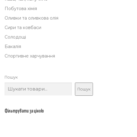
л
ц
Побутова хімія
ь
і
Оливки та оливкова олія
н
н
Сири та ковбаси
а
а
Солодощі
ц
:
Бакалія
і
7
Спортивне харчування
н
0
а
,
:
0
Пошук
1
0
Пошук
8
5
₴
,
.
Фільтрувати за ціною
4
0