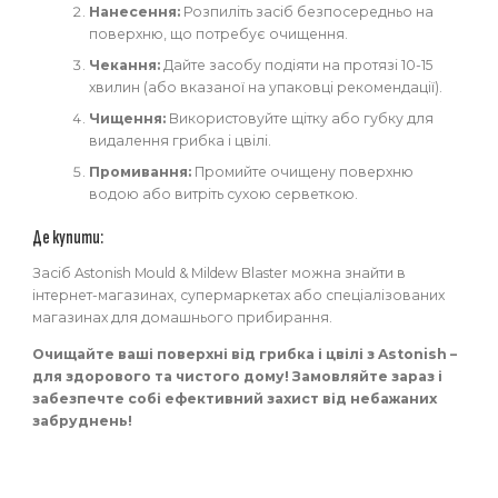
Нанесення:
Розпиліть засіб безпосередньо на
поверхню, що потребує очищення.
Чекання:
Дайте засобу подіяти на протязі 10-15
хвилин (або вказаної на упаковці рекомендації).
Чищення:
Використовуйте щітку або губку для
видалення грибка і цвілі.
Промивання:
Промийте очищену поверхню
водою або витріть сухою серветкою.
Де купити:
Засіб Astonish Mould & Mildew Blaster можна знайти в
інтернет-магазинах, супермаркетах або спеціалізованих
магазинах для домашнього прибирання.
Очищайте ваші поверхні від грибка і цвілі з Astonish –
для здорового та чистого дому! Замовляйте зараз і
забезпечте собі ефективний захист від небажаних
забруднень!