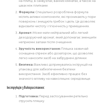
на плитці, в санвузлах, ванних кімнатах, а також на
швах між плитками.
Формула:
Спеціально розроблена формула
містить активні компоненти, які проникають у пори
поверхонь і знищують грибок і цвіль. Це дозволяє
відновити чистоту і гігієнічність у приміщеннях.
Аромат:
Може мати нейтральний або легкий
дезодоруючий аромат, який допомагає зменшити
неприємні запахи після очищення.
Зручність використання:
Пляшка зазвичай
оснащена спреєм або дозатором, що дозволяє
легко наносити засіб на забруднені ділянки.
Безпека:
Важливо дотримуватись інструкцій на
упаковці для забезпечення безпеки
використання. Засіб ефективно працює без
значного впливу на навколишнє середовище.
Інструкція з використання:
Підготовка:
Перед застосуванням ретельно
струсніть пляшку.