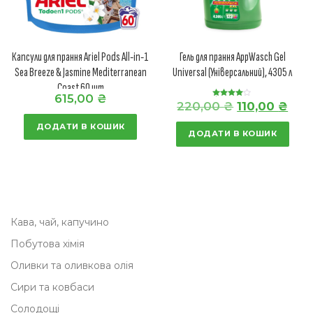
Капсули для прання Ariel Pods All-in-1
Гель для прання AppWasch Gel
Sea Breeze & Jasmine Mediterranean
Universal (Універсальний), 4305 л
Coast 60 шт
615,00
₴
О
П
220,00
₴
110,00
₴
Оцінено в
4.50
з 5
р
о
ДОДАТИ В КОШИК
ДОДАТИ В КОШИК
и
т
г
о
і
ч
н
н
а
а
Кава, чай, капучино
л
ц
Побутова хімія
ь
і
Оливки та оливкова олія
н
н
Сири та ковбаси
а
а
Солодощі