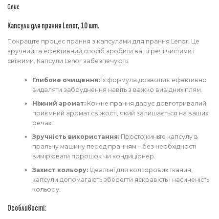
Опис
Капсули для прання Lenor, 10 шт.
Покращте процес прання з капсулами для прання Lenor! Це
зручний та ефективний спосіб зробити ваші речі чистими і
свіжими. Капсули Lenor забезпечують:
Глибоке очищення:
Їх формула дозволяє ефективно
видаляти забруднення навіть з важко вивідних плям.
Ніжний аромат:
Кожне прання дарує довготривалий,
приємний аромат свіжості, який залишається на ваших
речах.
Зручність використання:
Просто киньте капсулу в
пральну машину перед пранням – без необхідності
вимірювати порошок чи кондиціонер.
Захист кольору:
Ідеальні для кольорових тканин,
капсули допомагають зберегти яскравість і насиченість
кольору.
Особливості: