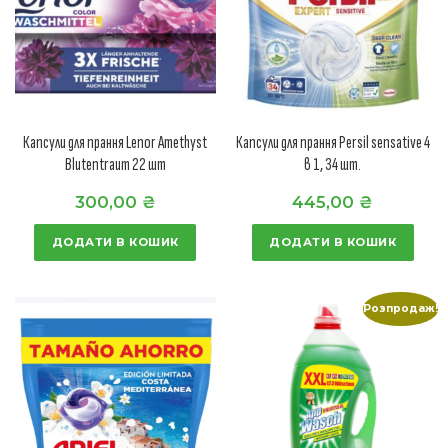
Капсули для прання Lenor Amethyst
Капсули для прання Persil sensative 4
Blutentraum 22 шт
в 1, 34 шт.
300,00
₴
445,00
₴
ДОДАТИ В КОШИК
ДОДАТИ В КОШИК
Розпродаж!