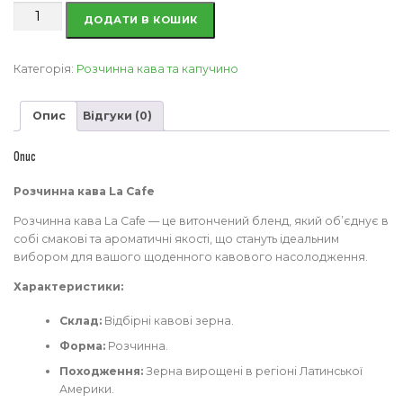
Розчинна
ДОДАТИ В КОШИК
кава
La
cafe
Категорія:
Розчинна кава та капучино
кількість
Опис
Відгуки (0)
Опис
Розчинна кава La Cafe
Розчинна кава La Cafe — це витончений бленд, який об’єднує в
собі смакові та ароматичні якості, що стануть ідеальним
вибором для вашого щоденного кавового насолодження.
Характеристики:
Склад:
Відбірні кавові зерна.
Форма:
Розчинна.
Походження:
Зерна вирощені в регіоні Латинської
Америки.