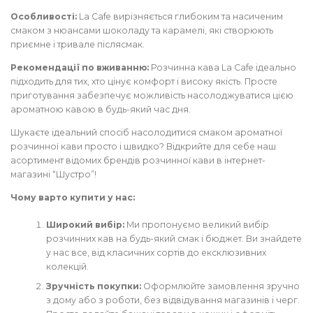
Особливості:
La Cafe вирізняється глибоким та насиченим
смаком з нюансами шоколаду та карамелі, які створюють
приємне і тривале післясмак.
Рекомендації по вживанню:
Розчинна кава La Cafe ідеально
підходить для тих, хто цінує комфорт і високу якість. Просте
приготування забезпечує можливість насолоджуватися цією
ароматною кавою в будь-який час дня.
Шукаєте ідеальний спосіб насолодитися смаком ароматної
розчинної кави просто і швидко? Відкрийте для себе наш
асортимент відомих брендів розчинної кави в інтернет-
магазині “Шустро”!
Чому варто купити у нас:
Широкий вибір:
Ми пропонуємо великий вибір
розчинних кав на будь-який смак і бюджет. Ви знайдете
у нас все, від класичних сортів до ексклюзивних
колекцій.
Зручність покупки:
Оформлюйте замовлення зручно
з дому або з роботи, без відвідування магазинів і черг.