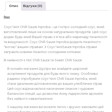
700
Опис
Відгуки (0)
мл
кількість
Опис
Соус Чилі Chilli Sauce Inproba – це гостро-солодкий соус, який
виготовлений лише на основі натуральних продуктів. Цей соус
додає будь-який Вашій страві з м’яса або маринаду пікантності
та вишуканості. Соус Chilli Sauce Inproba додасть пікантного
“вогню” вашим стравам. З Соус ЧиліSauce Inproba страви
заграють новими пікантно-солодкими нотками.
В наявності є Hot Chilli Sauce та Sweet Chilli Sauce.
В онлайн-магазині Шустро ви знайдете широкий
асортимент продуктів для будь-якого смаку. Особливо
радимо спробувати соус Чилі Chilli Sauce Inproba, який
стане ідеальним доповненням до ваших улюблених страв.
Цей соус відзначається насиченим смаком і чудовим
балансом спецій, що дозволяє йому підкреслити аромати
без зайвого навантаження.
У нашому магазині ви можете легко і зручно замовити цей
соус та багато інших продуктів, не виходячи з дому. Просто