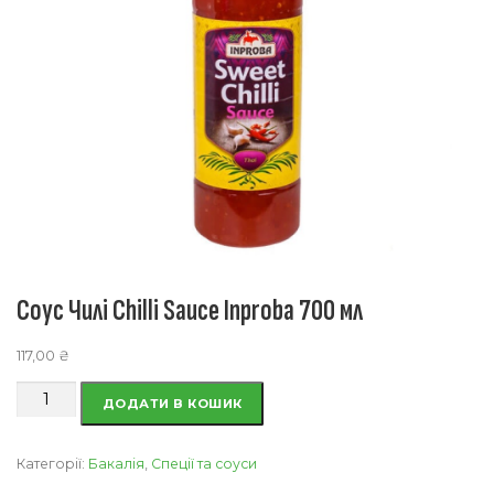
Соус Чилі Chilli Sauce Inproba 700 мл
117,00
₴
Соус
ДОДАТИ В КОШИК
Чилі
Chilli
Sauce
Категорії:
Бакалія
,
Спеції та соуси
Inproba