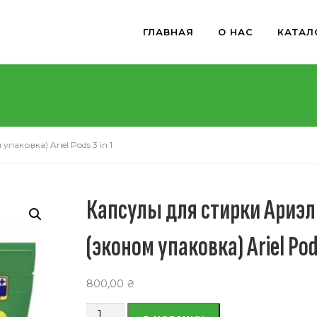
ГЛАВНАЯ
О НАС
КАТАЛ
паковка) Ariel Pods 3 in 1
Капсулы для стирки Ариэл
(эконом упаковка) Ariel Pods
800,00
₴
Количество