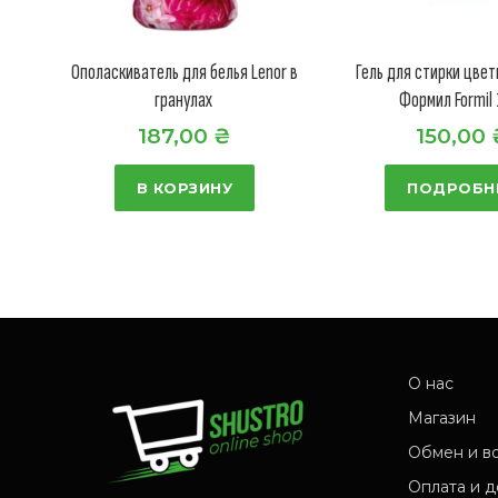
Ополаскиватель для белья Lenor в
Гель для стирки цве
гранулах
Формил Formil 
187,00
₴
150,00
В КОРЗИНУ
ПОДРОБН
О нас
Магазин
Обмен и в
Оплата и д