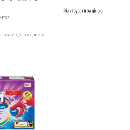
Фільтрувати за ціною
жится
канью и делают цвета