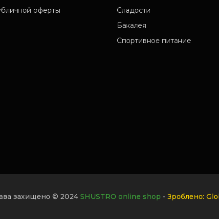
убличной оферты
Сладости
Бакалея
Спортивное питание
рава захищено © 2024
SHUSTRO online shop
-
Зроблено: Glob