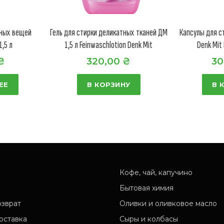
тных вещей
Гель для стирки деликатных тканей ДМ
Капсулы для с
1,5 л
1,5 л Feinwaschlotion Denk Mit
Denk Mit
₴
320,00
₴
30
ЕЕ
В КОРЗИНУ
В 
Кофе, чай, капучино
Бытовая химия
озврат
Оливки и оливковое масло
оставка
Сыры и колбасы