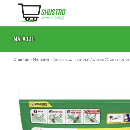
Перейти
к
содержимому
МАГАЗИН
Главная
»
Магазин
»
Капсулы для стирки Ариэль 72 шт (эконом у