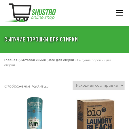
Перейти
к
Меню
содержимому
СЫПУЧИЕ ПОРОШКИ ДЛЯ СТИРКИ
ГЛАВНАЯ
О НАС
КАТАЛОГ
УСЛОВИЯ
Главная
»
Бытовая химия
»
Все для стирки
»
Сыпучие порошки для
КОНТАКТЫ
РУССКИЙ
стирки
Отображение 1–20 из 25