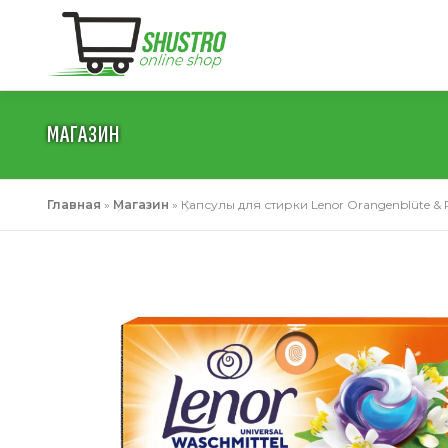
Перейти
к
содержимому
МАГАЗИН
Главная
»
Магазин
»
Капсулы для стирки Lenor Orangenblüte & Pfi