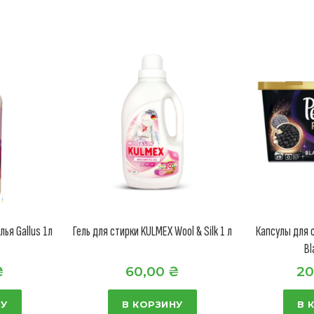
ья Gallus 1л
Гель для стирки KULMEX Wool & Silk 1 л
Капсулы для 
Bl
₴
60,00
₴
20
НУ
В КОРЗИНУ
В 