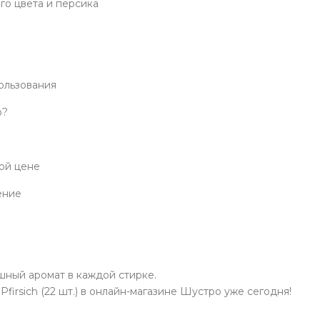
го цвета и персика
пользования
о?
ной цене
ение
шный аромат в каждой стирке.
firsich (22 шт.) в онлайн-магазине Шустро уже сегодня!