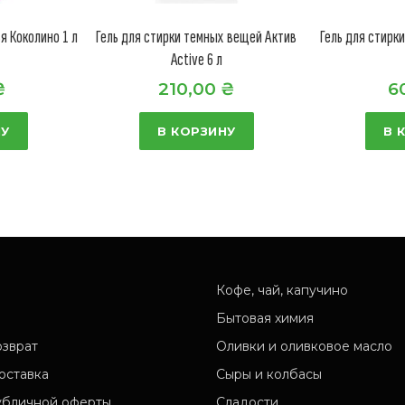
я Коколино 1 л
Гель для стирки темных вещей Актив
Гель для стирки
Active 6 л
₴
210,00
₴
6
НУ
В КОРЗИНУ
В 
Кофе, чай, капучино
Бытовая химия
озврат
Оливки и оливковое масло
оставка
Сыры и колбасы
убличной оферты
Сладости