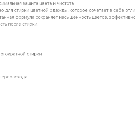
симальная защита цвета и чистота
дство для стирки цветной одежды, которое сочетает в себе отл
отанная формула сохраняет насыщенность цветов, эффективн
ть после стирки.
ногократной стирки
 перерасхода