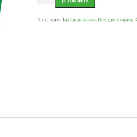
В КОРЗИНУ
товара
Капсулы
для
Категории:
Бытовая химия
,
Все для стирки
,
К
кольорового
прання
ARIEL,
44
шт
(Німеччина)