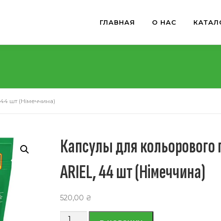
ГЛАВНАЯ
О НАС
КАТАЛ
44 шт (Німеччина)
Капсулы для кольорового 
ARIEL, 44 шт (Німеччина)
520,00
₴
Количество