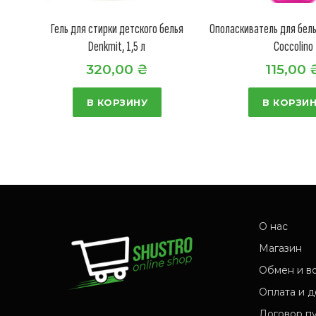
Гель для стирки детского белья
Ополаскиватель для бель
Denkmit, 1,5 л
Coccolino
320,00
₴
115,00
В КОРЗИНУ
В КОРЗИ
О нас
Магазин
Обмен и в
Оплата и д
Договор п