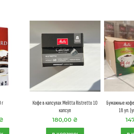
 г
Кофе в капсулах Melitta Ristretto 10
Бумажные кофе 
капсул
18 уп. (
₴
180,00
₴
14
НУ
В КОРЗИНУ
В 