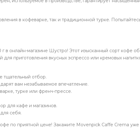
ерен, используемое в производстве, гарантирует насыщенны
овления в кофеварке, так и традиционной турке. Попытайтес
 г в онлайн-магазине Шустро! Этот изысканный сорт кофе о
 для приготовления вкусных эспрессо или кремовых напитко
е тщательный отбор.
дарят вам незабываемое впечатление.
варке, турке или френч-прессе.
ор для кафе и магазинов.
для себя.
офе по приятной цене! Закажите Movenpick Caffe Crema уже