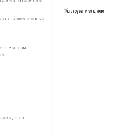
й аромат и приятное
Фільтрувати за ціною
ь этот божественный
беспечит вам
в.
 сегодня на