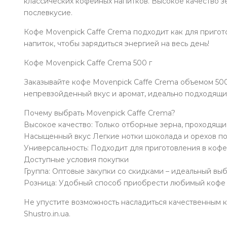
классических кофейных напитков. Высокое качество з
послевкусие.
Кофе Movenpick Caffe Crema подходит как для пригот
напиток, чтобы зарядиться энергией на весь день!
Кофе Movenpick Caffe Crema 500 г
Заказывайте кофе Movenpick Caffe Crema объемом 500
непревзойденный вкус и аромат, идеально подходящий
Почему выбрать Movenpick Caffe Crema?
Высокое качество: Только отборные зерна, проходящи
Насыщенный вкус Легкие нотки шоколада и орехов по
Универсальность: Подходит для приготовления в кофе
Доступные условия покупки
Группа: Оптовые закупки со скидками – идеальный выб
Розница: Удобный способ приобрести любимый кофе 
Не упустите возможность насладиться качественным к
Shustro.in.ua.