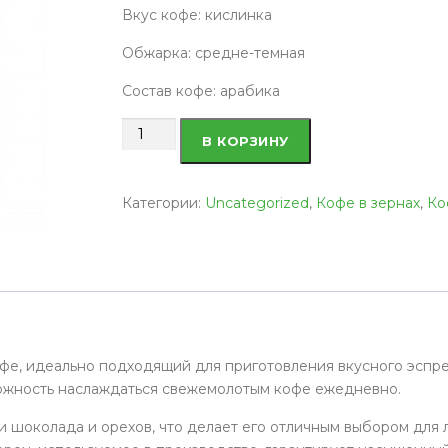
Вкус кофе: кислинка
Обжарка: средне-темная
Состав кофе: арабика
Количество
В КОРЗИНУ
товара
Кофе
Movenpick
Категории:
Uncategorized
,
Кофе в зернах
,
Ко
Caffe
Crema
зерно
500
г
офе, идеально подходящий для приготовления вкусного эспр
можность наслаждаться свежемолотым кофе ежедневно.
ми шоколада и орехов, что делает его отличным выбором для