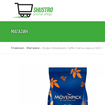
Перейти
к
содержимому
МАГАЗИН
Главная
»
Магазин
»
Кофе Movenpick Caffe Crema зерно 500 г