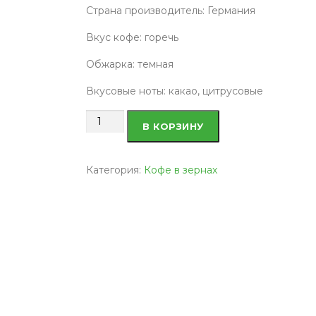
Страна производитель: Германия
Вкус кофе: горечь
Обжарка: темная
Вкусовые ноты: какао, цитрусовые
Количество
В КОРЗИНУ
товара
Кофе
в
Категория:
Кофе в зернах
зернах
Мовенпик
Эспрессо
1
кг