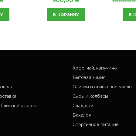
₴
900,00
₴
1000,0
НУ
В КОРЗИНУ
В 
Кофе, чай, капучино
Бытовая химия
озврат
Оливки и оливковое масло
оставка
Сыры и колбасы
убличной оферты
Сладости
Бакалея
Спортивное питание