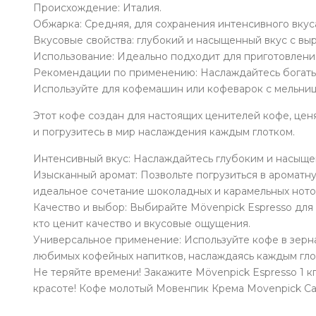
Происхождение: Италия.
Обжарка: Средняя, ​​для сохранения интенсивного вкус
Вкусовые свойства: глубокий и насыщенный вкус с вы
Использование: Идеально подходит для приготовления
Рекомендации по применению: Наслаждайтесь богатым
Используйте для кофемашин или кофеварок с мельнице
Этот кофе создан для настоящих ценителей кофе, цен
и погрузитесь в мир наслаждения каждым глотком.
Интенсивный вкус: Наслаждайтесь глубоким и насыщен
Изысканный аромат: Позвольте погрузиться в ароматн
идеальное сочетание шоколадных и карамельных ното
Качество и выбор: Выбирайте Mövenpick Espresso для 
кто ценит качество и вкусовые ощущения.
Универсальное применение: Используйте кофе в зернах
любимых кофейных напитков, наслаждаясь каждым гло
Не теряйте времени! Закажите Mövenpick Espresso 1 к
красоте! Кофе молотый Мовенпик Крема Movenpick Caf