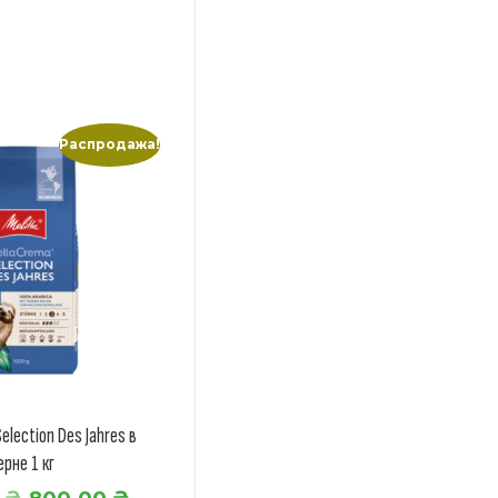
Распродажа!
election Des Jahres в
ерне 1 кг
П
Т