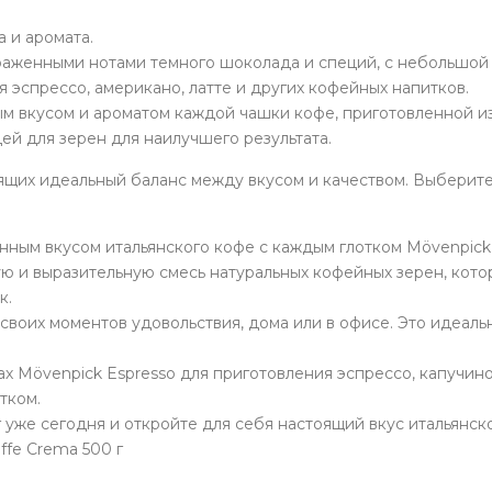
а и аромата.
раженными нотами темного шоколада и специй, с небольшой
 эспрессо, американо, латте и других кофейных напитков.
 вкусом и ароматом каждой чашки кофе, приготовленной из
й для зерен для наилучшего результата.
ящих идеальный баланс между вкусом и качеством. Выберите
ным вкусом итальянского кофе с каждым глотком Mövenpick 
ую и выразительную смесь натуральных кофейных зерен, кот
к.
своих моментов удовольствия, дома или в офисе. Это идеаль
 Mövenpick Espresso для приготовления эспрессо, капучино,
тком.
г уже сегодня и откройте для себя настоящий вкус итальянск
fe Crema 500 г