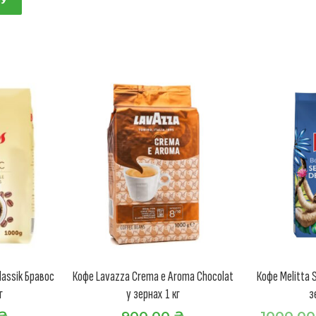
lassik Бравос
Кофе Lavazza Crema e Aroma Chocolat
Кофе Melitta S
г
у зернах 1 кг
з