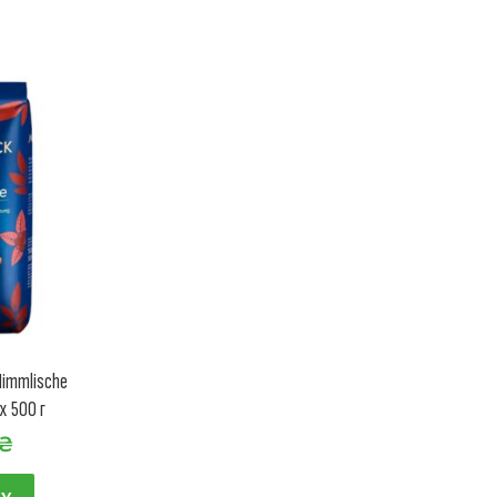
Himmlische
х 500 г
₴
НУ