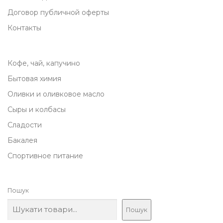
л
л
Договор публичной оферты
я
я
Контакты
л
л
а
а
Кофе, чай, капучино
8
8
5
5
Бытовая химия
0
0
Оливки и оливковое масло
,
,
Сыры и колбасы
0
0
Сладости
0
0
Бакалея
Спортивное питание
₴
₴
.
.
Пошук
Пошук