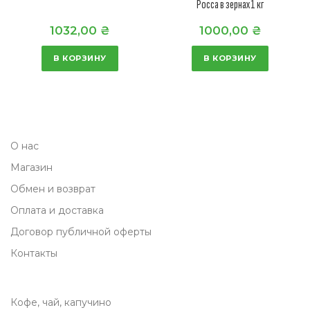
Росса в зернах1 кг
я
3
1032,00
₴
1000,00
₴
ц
0
е
,
В КОРЗИНУ
В КОРЗИНУ
н
0
а
0
с
о
₴
О нас
с
.
Магазин
т
а
Обмен и возврат
в
Оплата и доставка
л
Договор публичной оферты
я
Контакты
л
а
Кофе, чай, капучино
8