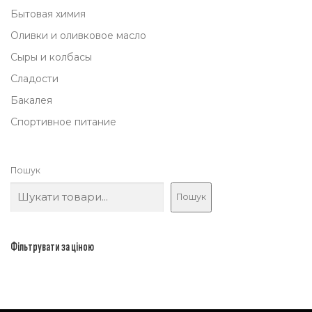
5
Бытовая химия
0
Оливки и оливковое масло
,
Сыры и колбасы
0
Сладости
0
Бакалея
Спортивное питание
₴
.
Пошук
Пошук
Фільтрувати за ціною