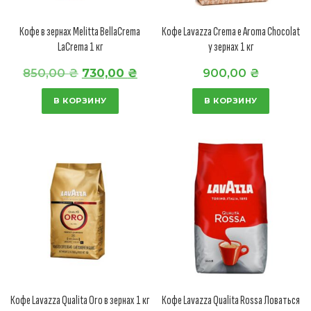
Кофе в зернах Melitta BellaCrema
Кофе Lavazza Crema e Aroma Chocolat
LaCrema 1 кг
у зернах 1 кг
П
Т
850,00
₴
730,00
₴
900,00
₴
е
е
В КОРЗИНУ
В КОРЗИНУ
р
к
в
у
о
щ
н
а
а
я
ч
ц
а
е
л
н
ь
а
н
:
Кофе Lavazza Qualita Oro в зернах 1 кг
Кофе Lavazza Qualita Rossa Ловаться
а
7