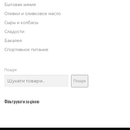
0
Бытовая химия
0
Оливки и оливковое масло
,
Сыры и колбасы
0
Сладости
0
Бакалея
Спортивное питание
₴
.
Пошук
Пошук
Фільтрувати за ціною