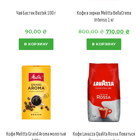
Чай Бастек Bastek 100 г
Кофе в зернах Melitta BellaCrema
Intenso 1 кг
П
Т
90,00
₴
800,00
₴
710,00
₴
е
е
В КОРЗИНУ
В КОРЗИНУ
р
к
в
у
о
щ
н
а
а
я
ч
ц
а
е
л
н
ь
а
н
:
Кофе Melitta Grand Aroma молотый
Кофе Lavazza Qualita Rossa Ловаться
а
7