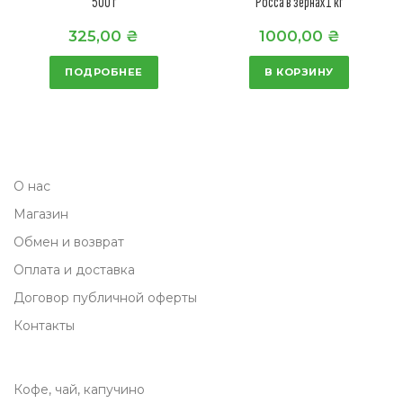
500 г
Росса в зернах1 кг
я
1
325,00
₴
1000,00
₴
ц
0
е
,
ПОДРОБНЕЕ
В КОРЗИНУ
н
0
а
0
с
о
₴
О нас
с
.
Магазин
т
а
Обмен и возврат
в
Оплата и доставка
л
Договор публичной оферты
я
Контакты
л
а
Кофе, чай, капучино
8