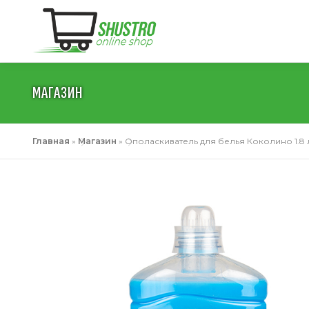
Перейти
к
содержимому
МАГАЗИН
Главная
»
Магазин
»
Ополаскиватель для белья Коколино 1.8 л