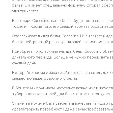
белье. Он имеет специальную формулу, которая обесп
электричества.
Благодаря Coccolino, ваше белье будет оставаться ч
ношения. Кроме того, его свежий аромат придаст ваш
Ополаскиватель для белья Coccolino 1.8 л является и
белью нейтральный pH, сохраняющий его мягкость и ц
Приобретая ополаскиватель для белья Coccolino объе
длительного периода. Больше не нужно переживать за
каждый день.
Не теряйте время и заказывайте ополаскиватель для б
свежестью вашего любимого белья.
В Shustro мы понимаем, насколько важно иметь качес
выбор ополаскивателей для белья оптом по конкурен
С нами вы можете быть уверены в качестве каждого п
удовлетворить потребности даже самых требовательн