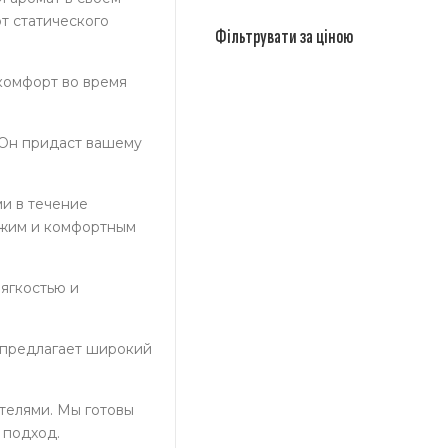
т статического
Фільтрувати за ціною
 комфорт во время
. Он придаст вашему
ми в течение
вежим и комфортным
мягкостью и
н предлагает широкий
телями. Мы готовы
 подход.