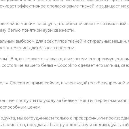
ечивает эффективное ополаскивание тканей и защищает их о
резвычайно мягким на ощупь, что обеспечивает максимальный
ему белью приятной аури свежести.
деальным выбором для всех типов тканей и стиральных машин
вет в течение длительного времени.
мом 1,8 л, вы сможете наслаждаться всеми его преимущества
 состояние вашего белья – Coccolino сделает его мягким, с
елья Coccolino прямо сейчас, и наслаждайтесь безупречной 
твенные продукты по уходу за бельем. Наш интернет-магази
тоспособным ценам.
родукта, мы сотрудничаем только с проверенными производи
ых клиентов, предлагая быструю доставку и индивидуальный