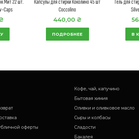
к Мит 22 шт.
Капсулы для стирки Коколино 45 шт
Гель для сти
iv-Caps
Coccolino
Silv
₴
440,00
₴
56
НУ
ПОДРОБНЕЕ
В 
Кофе, чай, капучино
Бытовая химия
озврат
Оливки и оливковое масло
оставка
Сыры и колбасы
убличной оферты
Сладости
Бакалея