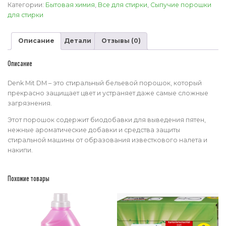
для
Категории:
Бытовая химия
,
Все для стирки
,
Сыпучие порошки
белья
для стирки
Денк
Мит
Описание
Детали
Отзывы (0)
1,35
кг
Denk
Описание
Mit
DM
Denk Mit DM – это стиральный бельевой порошок, который
прекрасно защищает цвет и устраняет даже самые сложные
загрязнения.
Этот порошок содержит биодобавки для выведения пятен,
нежные ароматические добавки и средства защиты
стиральной машины от образования известкового налета и
накипи.
Похожие товары