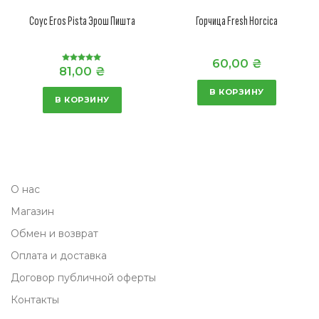
Соус Eros Pista Эрош Пишта
Горчица Fresh Horcica
60,00
₴
81,00
₴
Оценка
5.00
из 5
В КОРЗИНУ
В КОРЗИНУ
О нас
Магазин
Обмен и возврат
Оплата и доставка
Договор публичной оферты
Контакты