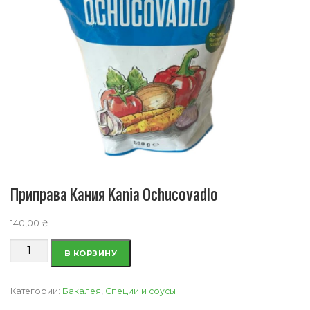
Приправа Кания Kania Ochucovadlo
140,00
₴
Количество
В КОРЗИНУ
товара
Приправа
Кания
Категории:
Бакалея
,
Специи и соусы
Kania