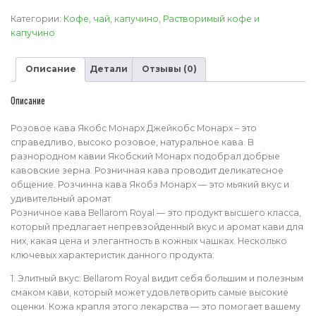
Растворимый
кофе
Категории:
Кофе, чай, капучино
,
Растворимый кофе и
Якобз
капучино
Монарх
400
Описание
Детали
Отзывы (0)
г
Jacobs
Monarch
Описание
Розовое кава Якобс Монарх Джейкобс Монарх – это
справедливо, высоко розовое, натуральное кава. В
разнородном кавии Якобский Монарх подобрал добрые
кавовские зерна. Розничная кава проводит деликатесное
общение. Розчинна кава Якобз Монарх — это мьякий вкус и
удивительный аромат.
Розничное кава Bellarom Royal — это продукт высшего класса,
который предлагает непревзойденный вкус и аромат кави для
них, какая цена и элегантность в кожных чашках. Несколько
ключевых характеристик данного продукта:
1. Элитный вкус: Bellarom Royal видит себя большим и полезным
смаком кави, который может удовлетворить самые высокие
оценки. Кожа крапля этого лекарства — это помогает вашему