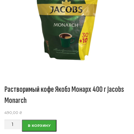
Растворимый кофе Якобз Монарх 400 г Jacobs
Monarch
490,00
₴
Количество
В КОРЗИНУ
товара