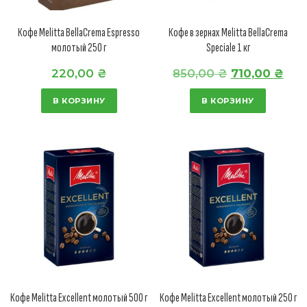
Кофе Melitta BellaCrema Espresso
Кофе в зернах Melitta BellaCrema
молотый 250 г
Speciale 1 кг
П
Т
220,00
₴
850,00
₴
710,00
₴
е
е
В КОРЗИНУ
В КОРЗИНУ
р
к
в
у
о
щ
н
а
а
я
ч
ц
а
е
л
н
ь
а
н
:
Кофе Melitta Excellent молотый 500 г
Кофе Melitta Excellent молотый 250 г
а
7