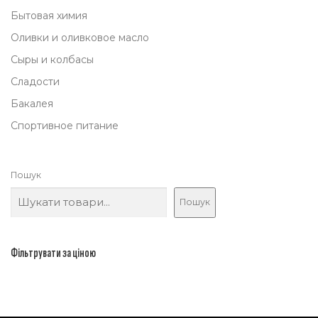
5
Бытовая химия
0
Оливки и оливковое масло
,
Сыры и колбасы
0
Сладости
0
Бакалея
Спортивное питание
₴
.
Пошук
Пошук
Фільтрувати за ціною