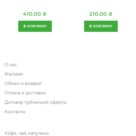
я
1
410,00
₴
210,00
₴
ц
0
е
,
В КОРЗИНУ
В КОРЗИНУ
н
0
а
0
с
о
₴
О нас
с
.
Магазин
т
а
Обмен и возврат
в
Оплата и доставка
л
Договор публичной оферты
я
Контакты
л
а
Кофе, чай, капучино
8