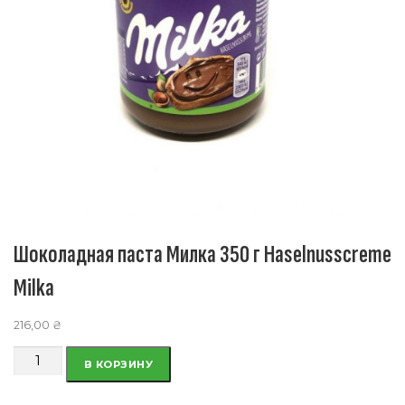
Шоколадная паста Милка 350 г Haselnusscreme
Milka
216,00
₴
Количество
В КОРЗИНУ
товара
Шоколадная