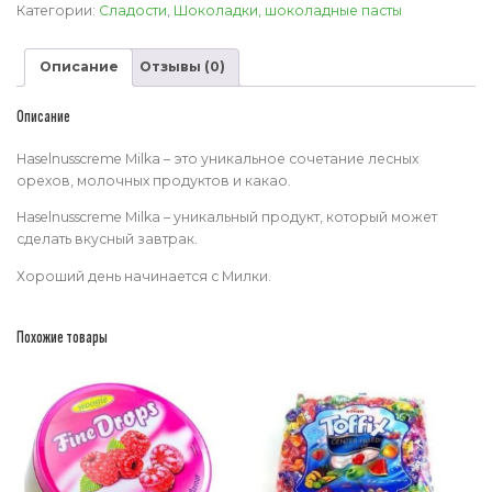
паста
Категории:
Сладости
,
Шоколадки, шоколадные пасты
Милка
350
Описание
Отзывы (0)
г
Haselnusscreme
Milka
Описание
Haselnusscreme Milka – это уникальное сочетание лесных
орехов, молочных продуктов и какао.
Haselnusscreme Milka – уникальный продукт, который может
сделать вкусный завтрак.
Хороший день начинается с Милки.
Похожие товары