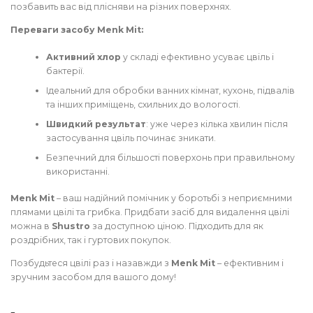
позбавить вас від плісняви на різних поверхнях.
Переваги засобу Menk Mit:
Активний хлор
у складі ефективно усуває цвіль і
бактерії.
Ідеальний для обробки ванних кімнат, кухонь, підвалів
та інших приміщень, схильних до вологості.
Швидкий результат
: уже через кілька хвилин після
застосування цвіль починає зникати.
Безпечний для більшості поверхонь при правильному
використанні.
Menk Mit
– ваш надійний помічник у боротьбі з неприємними
плямами цвілі та грибка. Придбати засіб для видалення цвілі
можна в
Shustro
за доступною ціною. Підходить для як
роздрібних, так і гуртових покупок.
Позбудьтеся цвілі раз і назавжди з
Menk Mit
– ефективним і
зручним засобом для вашого дому!