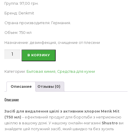
Группа: 97,00 грн.
Бренд: Denkmit
Страна производителя: Германия.
Объем: 750 мл
Назначение: дезинфекция, очищение от плесени
Количество
В КОРЗИНУ
товара
Средство
для
Категории:
Бытовая химия
,
Средства для кухни
удаления
плесени
Описание
Отзывы (0)
с
активным
хлором
Описание
Menkmit,
750
Засіб для видалення цвілі з активним хлором Menk Mit
мл
(750 мл)
– ефективний продукт для боротьби з неприємною
цвіллю в вашому домі. У нашому онлайн-магазині
Shustro
ви
знайдете цей потужний засіб, який швидко та без зусиль