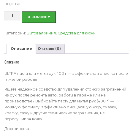
80,00
₴
Количество
В КОРЗИНУ
товара
ULTRA
паста
Категории:
Бытовая химия
,
Средства для кухни
для
мытья
Описание
Отзывы (0)
рук
400
г
Описание
ULTRA паста для мытья рук 400 г — эффективная очистка после
тяжелой работы
Ищете надежное средство для удаления стойких загрязнений
из рук после ремонта авто, работы в гараже или на
производстве? Выбирайте пасту для мытья рук (400 г) —
мощную формулу, эффективно очищающую жир, смазку,
краску, сажу и другие технические загрязнения, не
пересушивая кожу.
Достоинства: