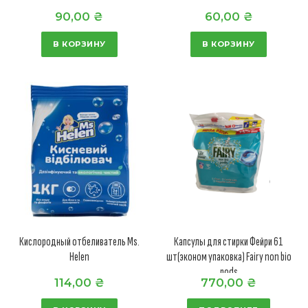
90,00
₴
60,00
₴
В КОРЗИНУ
В КОРЗИНУ
Кислородный отбеливатель Ms.
Капсулы для стирки Фейри 61
Helen
шт(эконом упаковка) Fairy non bio
pods
114,00
₴
770,00
₴