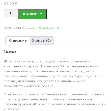
138,00
₴
Количество
В КОРЗИНУ
товара
Яблочные чипсы
в
Категории:
Сладости
,
Сухофрукты
шоколаде
Nobilis
Описание
Отзывы (0)
40
г
Описание
Яблочные чипсы в шоколаде Nobilis — это смачный и
королевский перекус. В упаковке 50 г вы найдете нижние
яблочные чипсы, покрытые високояким шоколадом. Этот
продукт имеет собственную хрустящую текстуру фруктов и
солодку шоколада, что делает его идеальным для
переработки в любой момент.
Основные особенности: Смачный вкус: Появление яблочка и
шоколада заполнено наибольшего количества вкуса.
Користь фруктов: Яблоки с большим количеством витаминов и
клетчатки.