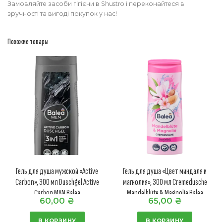
Замовляйте засоби гігієни в Shustro і переконайтеся в
зручності та вигоді покупок у нас!
Похожие товары
Гель для душа мужской «Active
Гель для душа «Цвет миндаля и
Carbon», 300 мл Duschgel Active
магнолия», 300 мл Cremedusche
Carbon MAN Balea
Mandelblüte & Magnolie Balea
60,00
₴
65,00
₴
В КОРЗИНУ
В КОРЗИНУ