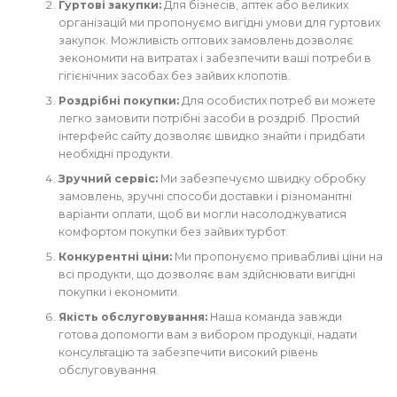
Гуртові закупки:
Для бізнесів, аптек або великих
організацій ми пропонуємо вигідні умови для гуртових
закупок. Можливість оптових замовлень дозволяє
зекономити на витратах і забезпечити ваші потреби в
гігієнічних засобах без зайвих клопотів.
Роздрібні покупки:
Для особистих потреб ви можете
легко замовити потрібні засоби в роздріб. Простий
інтерфейс сайту дозволяє швидко знайти і придбати
необхідні продукти.
Зручний сервіс:
Ми забезпечуємо швидку обробку
замовлень, зручні способи доставки і різноманітні
варіанти оплати, щоб ви могли насолоджуватися
комфортом покупки без зайвих турбот.
Конкурентні ціни:
Ми пропонуємо привабливі ціни на
всі продукти, що дозволяє вам здійснювати вигідні
покупки і економити.
Якість обслуговування:
Наша команда завжди
готова допомогти вам з вибором продукції, надати
консультацію та забезпечити високий рівень
обслуговування.