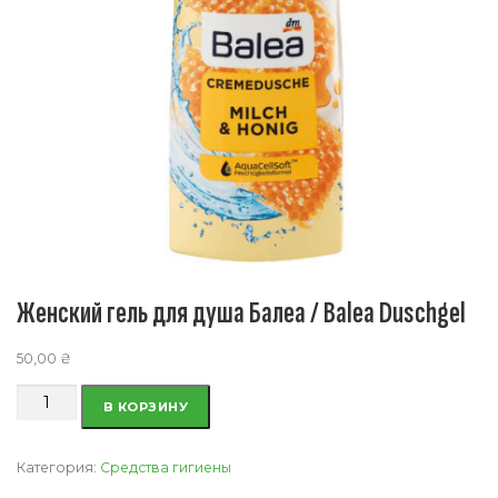
Женский гель для душа Балеа / Balea Duschgel
50,00
₴
Количество
В КОРЗИНУ
товара
Женский
гель
Категория:
Средства гигиены
для