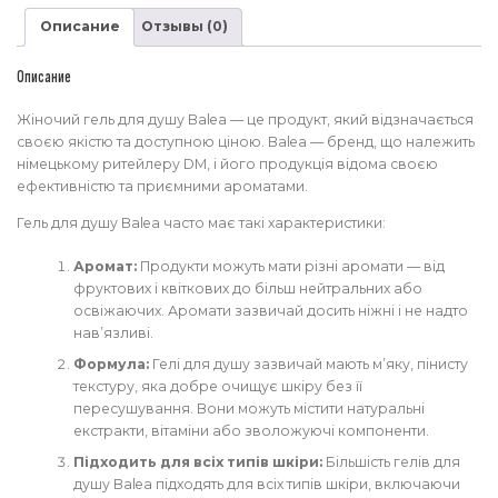
душа
Описание
Отзывы (0)
Балеа
/
Balea
Описание
Duschgel
Жіночий гель для душу Balea — це продукт, який відзначається
своєю якістю та доступною ціною. Balea — бренд, що належить
німецькому ритейлеру DM, і його продукція відома своєю
ефективністю та приємними ароматами.
Гель для душу Balea часто має такі характеристики:
Аромат:
Продукти можуть мати різні аромати — від
фруктових і квіткових до більш нейтральних або
освіжаючих. Аромати зазвичай досить ніжні і не надто
нав’язливі.
Формула:
Гелі для душу зазвичай мають м’яку, пінисту
текстуру, яка добре очищує шкіру без її
пересушування. Вони можуть містити натуральні
екстракти, вітаміни або зволожуючі компоненти.
Підходить для всіх типів шкіри:
Більшість гелів для
душу Balea підходять для всіх типів шкіри, включаючи