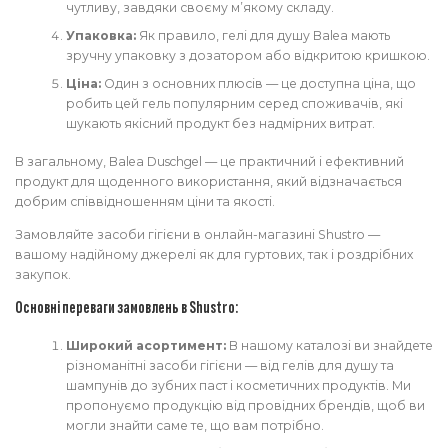
чутливу, завдяки своєму м’якому складу.
Упаковка:
Як правило, гелі для душу Balea мають
зручну упаковку з дозатором або відкритою кришкою.
Ціна:
Один з основних плюсів — це доступна ціна, що
робить цей гель популярним серед споживачів, які
шукають якісний продукт без надмірних витрат.
В загальному, Balea Duschgel — це практичний і ефективний
продукт для щоденного використання, який відзначається
добрим співвідношенням ціни та якості.
Замовляйте засоби гігієни в онлайн-магазині Shustro —
вашому надійному джерелі як для гуртових, так і роздрібних
закупок.
Основні переваги замовлень в Shustro:
Широкий асортимент:
В нашому каталозі ви знайдете
різноманітні засоби гігієни — від гелів для душу та
шампунів до зубних паст і косметичних продуктів. Ми
пропонуємо продукцію від провідних брендів, щоб ви
могли знайти саме те, що вам потрібно.