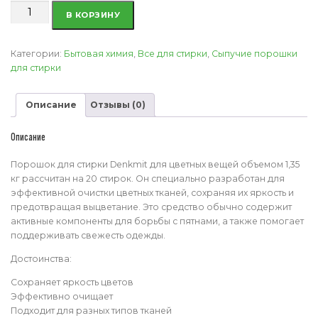
Количество
В КОРЗИНУ
товара
Порошок
для
Категории:
Бытовая химия
,
Все для стирки
,
Сыпучие порошки
стирки
для стирки
Denkmit
для
Описание
Отзывы (0)
цветных
вещей
объемом
Описание
1,35
кг
Порошок для стирки Denkmit для цветных вещей объемом 1,35
кг рассчитан на 20 стирок. Он специально разработан для
эффективной очистки цветных тканей, сохраняя их яркость и
предотвращая выцветание. Это средство обычно содержит
активные компоненты для борьбы с пятнами, а также помогает
поддерживать свежесть одежды.
Достоинства:
Сохраняет яркость цветов
Эффективно очищает
Подходит для разных типов тканей