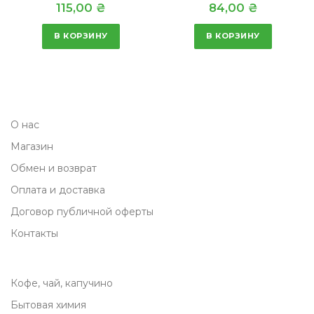
115,00
₴
84,00
₴
ц
,
е
0
В КОРЗИНУ
В КОРЗИНУ
н
0
а
с
₴
о
.
О нас
с
Магазин
т
а
Обмен и возврат
в
Оплата и доставка
л
Договор публичной оферты
я
Контакты
л
а
Кофе, чай, капучино
1
9
Бытовая химия