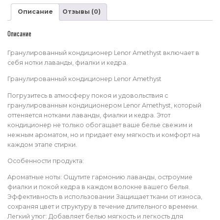
Lenor
Описание
Отзывы (0)
в
гранулах
Описание
Гранулированный кондиционер Lenor Amethyst включает в
себя нотки лаванды, фиалки и кедра.
Гранулированный кондиционер Lenor Amethyst
Погрузитесь в атмосферу покоя и удовольствия с
гранулированным кондиционером Lenor Amethyst, который
оттеняется нотками лаванды, фиалки и кедра. Этот
кондиционер не только обогащает ваше белье свежим и
нежным ароматом, но и придает ему мягкость и комфорт на
каждом этапе стирки.
Особенности продукта:
Ароматные ноты: Ощутите гармонию лаванды, остроумие
фиалки и покой кедра в каждом волокне вашего белья.
Эффективность в использовании Защищает ткани от износа,
сохраняя цвет и структуру в течение длительного времени.
Легкий утюг: Добавляет белью мягкость и легкость для