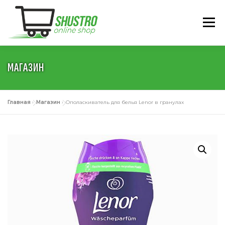
Перейти
к
Меню
содержимому
МАГАЗИН
ГЛАВНАЯ
О НАС
КАТАЛОГ
УСЛОВИЯ
Главная
»
Магазин
»
Ополаскиватель для белья Lenor в гранулах
КОНТАКТЫ
РУССКИЙ