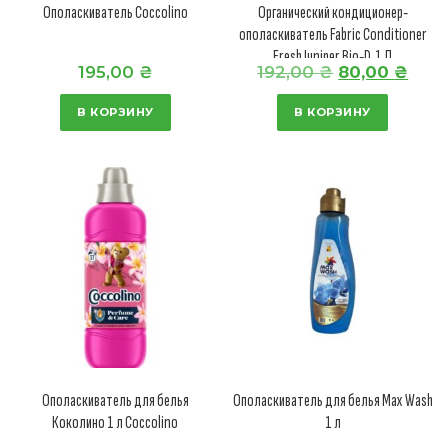
Ополаскиватель Coccolino
Органический кондиционер-
ополаскиватель Fabric Conditioner
Fresh Juniper Bio-D, 1 Л
П
Т
195,00
₴
192,00
₴
80,00
₴
е
е
В КОРЗИНУ
В КОРЗИНУ
р
к
в
у
о
щ
н
а
а
я
ч
ц
а
е
л
н
ь
а
н
:
Ополаскиватель для белья
Ополаскиватель для белья Max Wash
а
8
Коколино 1 л Coccolino
1 л
я
0