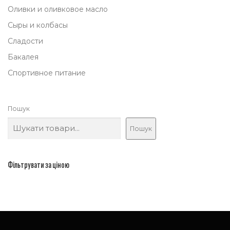
2
Оливки и оливковое масло
,
Сыры и колбасы
0
Сладости
0
Бакалея
Спортивное питание
₴
.
Пошук
Пошук
Фільтрувати за ціною