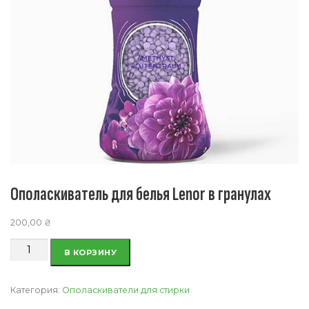
Ополаскиватель для белья Lenor в гранулах
200,00
₴
Количество
В КОРЗИНУ
товара
Ополаскиватель
для
Категория:
Ополаскиватели для стирки
белья