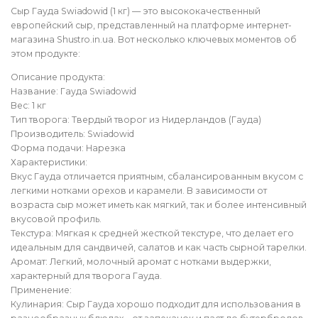
Сыр Гауда Swiadowid (1 кг) — это высококачественный
европейский сыр, представленный на платформе интернет-
магазина Shustro.in.ua. Вот несколько ключевых моментов об
этом продукте:
Описание продукта:
Название: Гауда Swiadowid
Вес: 1 кг
Тип творога: Твердый творог из Нидерландов (Гауда)
Производитель: Swiadowid
Форма подачи: Нарезка
Характеристики:
Вкус Гауда отличается приятным, сбалансированным вкусом с
легкими нотками орехов и карамели. В зависимости от
возраста сыр может иметь как мягкий, так и более интенсивный
вкусовой профиль.
Текстура: Мягкая к средней жесткой текстуре, что делает его
идеальным для сандвичей, салатов и как часть сырной тарелки.
Аромат: Легкий, молочный аромат с нотками выдержки,
характерный для творога Гауда.
Применение:
Кулинария: Сыр Гауда хорошо подходит для использования в