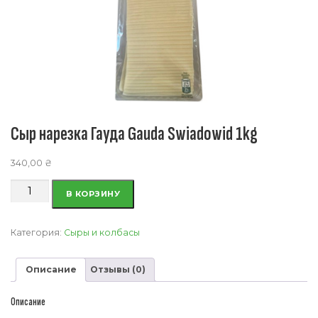
Сыр нарезка Гауда Gauda Swiadowid 1kg
340,00
₴
Количество
В КОРЗИНУ
товара
Сыр
нарезка
Категория:
Сыры и колбасы
Гауда
Gauda
Описание
Отзывы (0)
Swiadowid
1kg
Описание